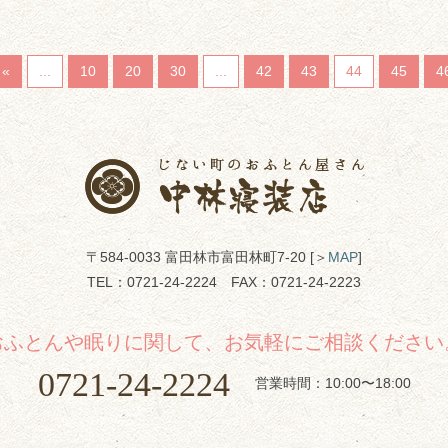
«
...
10
20
30
...
42
43
44
45
4
〒584-0033 富田林市富田林町7-20 [＞
MAP
]
TEL：
0721-24-2224
FAX：0721-24-2223
おふとんや眠りに関して、お気軽にご相談ください
0721-24-2224
営業時間：10:00〜18:00