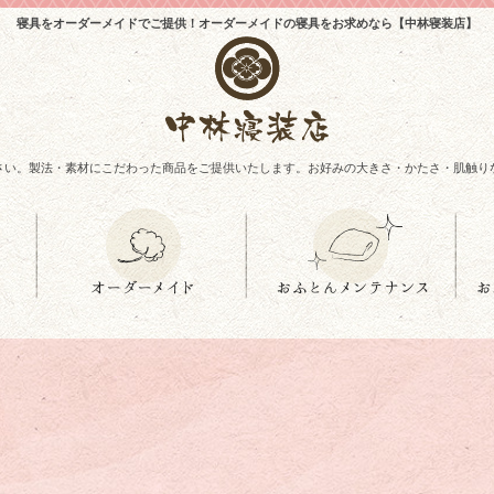
寝具をオーダーメイドでご提供！オーダーメイドの寝具をお求めなら【中林寝装店】
さい。製法・素材にこだわった商品をご提供いたします。お好みの大きさ・かたさ・肌触り