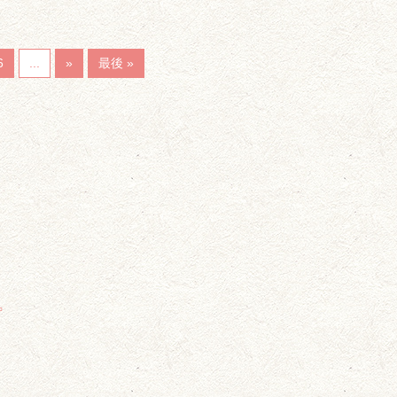
6
...
»
最後 »
。