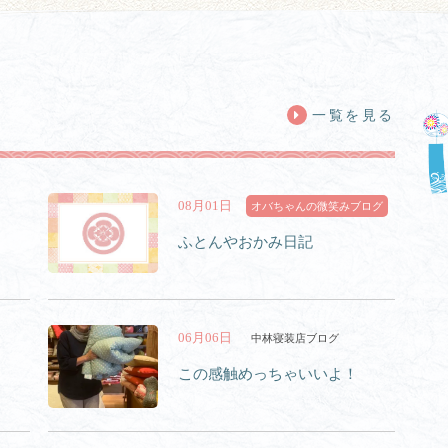
一覧を見る
08月01日
オバちゃんの微笑みブログ
ふとんやおかみ日記
06月06日
中林寝装店ブログ
この感触めっちゃいいよ！