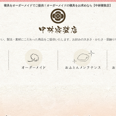
寝具をオーダーメイドでご提供！オーダーメイドの寝具をお求めなら【中林寝装店】
さい。製法・素材にこだわった商品をご提供いたします。お好みの大きさ・かたさ・肌触り