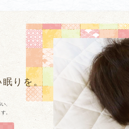
い眠りを。
添い、
ます。