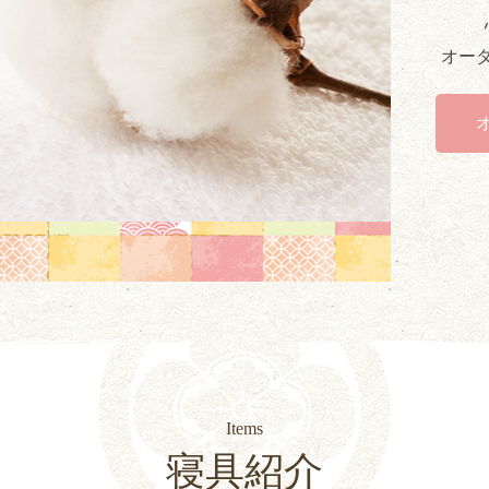
オー
Items
寝具紹介