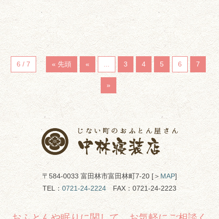
6 / 7
« 先頭
«
...
3
4
5
6
7
»
〒584-0033 富田林市富田林町7-20 [＞
MAP
]
TEL：
0721-24-2224
FAX：0721-24-2223
おふとんや眠りに関して、お気軽にご相談く