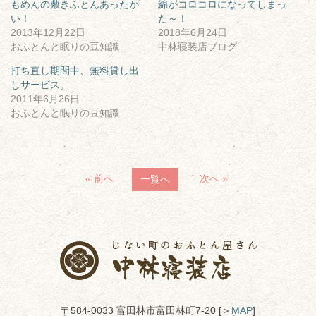
もめんの敷きふとんあったか
綿がコロコロになってしまっ
い！
た～！
2013年12月22日
2018年6月24日
おふとんと眠りの豆知識
中林寝装店ブログ
打ち直し期間中、無料貸し出
しサービス。
2011年6月26日
おふとんと眠りの豆知識
« 前へ
次へ »
一覧へ
〒584-0033 富田林市富田林町7-20 [＞
MAP
]