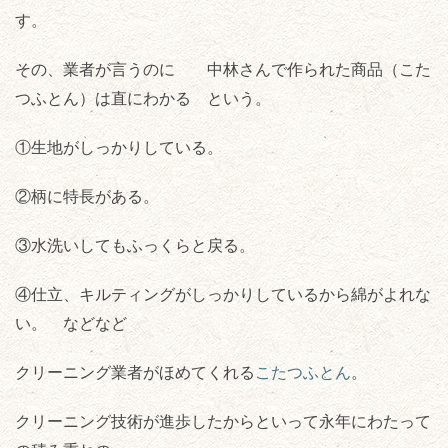
す。
その、業者が言うのに 中林さんで作られた商品（こた
つふとん）は直にわかる という。
①生地がしっかりしている。
②柄に特長がある。
③水洗いしてもふっくらと戻る。
④仕立、キルティングがしっかりしているから綿がよれな
い。 などなど
クリーニング業者がほめてくれる
こたつふとん
。
クリーニング技術が進歩したからといって永年にわたって