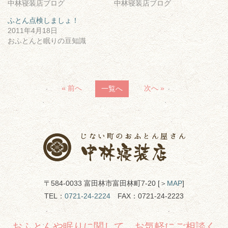
中林寝装店ブログ
中林寝装店ブログ
ふとん点検しましょ！
2011年4月18日
おふとんと眠りの豆知識
« 前へ
次へ »
一覧へ
〒584-0033 富田林市富田林町7-20 [＞
MAP
]
TEL：
0721-24-2224
FAX：0721-24-2223
おふとんや眠りに関して、お気軽にご相談く