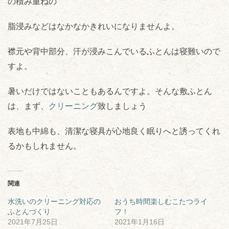
の積み重ねの
脂浸みなどはなかなかきれいになりませんよ。
襟元や背中部分、汗が浸みこんでいるふとんは寝難いので
すよ。
暑いだけではないこともあるんですよ。そんな敷ふとん
は、まず、
クリーニング
致しましょう
表地も中綿も、清潔な寝具が心地良く眠りへと誘ってくれ
るかもしれません。
関連
水洗いのクリーニング対応の
おうち時間楽しむこたつライ
ふとんづくり
フ！
2021年7月25日
2021年1月16日