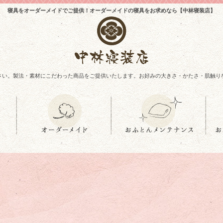
寝具をオーダーメイドでご提供！オーダーメイドの寝具をお求めなら【中林寝装店】
さい。製法・素材にこだわった商品をご提供いたします。お好みの大きさ・かたさ・肌触り