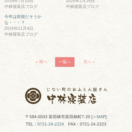
2018年7月10日
2020年2月16日
中林寝装店ブログ
中林寝装店ブログ
今年は炬燵だそうか
な・・・？
2016年11月4日
中林寝装店ブログ
« 前へ
次へ »
一覧へ
〒584-0033 富田林市富田林町7-20 [＞
MAP
]
TEL：
0721-24-2224
FAX：0721-24-2223