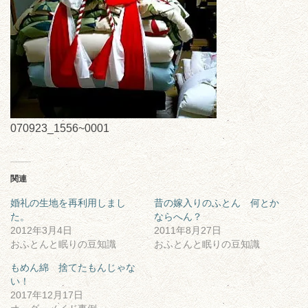
070923_1556~0001
関連
婚礼の生地を再利用しまし
昔の嫁入りのふとん 何とか
た。
ならへん？
2012年3月4日
2011年8月27日
おふとんと眠りの豆知識
おふとんと眠りの豆知識
もめん綿 捨てたもんじゃな
い！
2017年12月17日