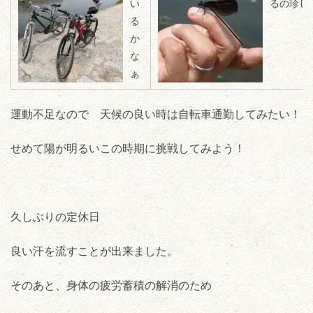
い
るの珍し
る
か
な
ぁ
運動不足なので 天候の良い時は自転車通勤してみたい！
せめて陽が明るいこの時期に挑戦してみよう！
久しぶりの定休日
良い汗を流すことが出来ました。
そのあと、身体の疲労蓄積の解消のため