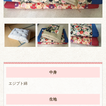
中身
エジプト綿
生地