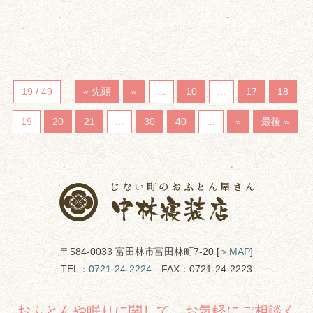
19 / 49
« 先頭
«
...
10
...
17
18
19
20
21
...
30
40
...
»
最後 »
〒584-0033 富田林市富田林町7-20 [＞
MAP
]
TEL：
0721-24-2224
FAX：0721-24-2223
おふとんや眠りに関して、お気軽にご相談く