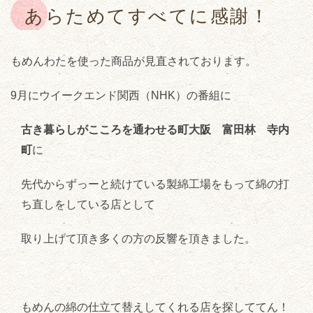
あらためてすべてに感謝！
もめんわたを使った商品が見直されております。
9月にウイークエンド関西（NHK）の番組に
古き暮らしがこころを通わせる町
大阪 富田林 寺内
町
に
先代からずっーと続けている製綿工場をもって綿の打
ち直しをしている店として
取り上げて頂き多くの方の反響を頂きました。
もめんの綿の仕立て替えしてくれる店を探しててん！