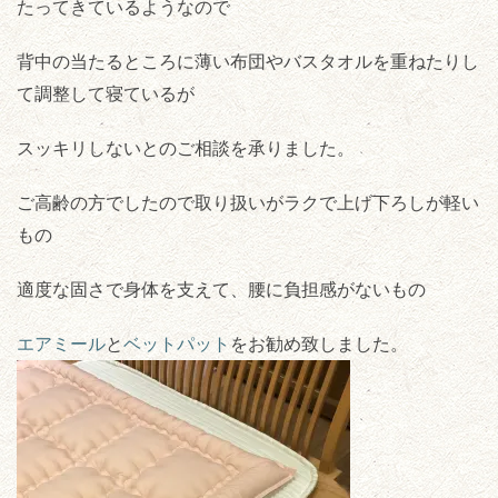
たってきているようなので
背中の当たるところに薄い布団やバスタオルを重ねたりし
て調整して寝ているが
スッキリしないとのご相談を承りました。
ご高齢の方でしたので取り扱いがラクで上げ下ろしが軽い
もの
適度な固さで身体を支えて、腰に負担感がないもの
エアミール
と
ベットパット
をお勧め致しました。