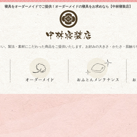
寝具をオーダーメイドでご提供！オーダーメイドの寝具をお求めなら【中林寝装店】
さい。製法・素材にこだわった商品をご提供いたします。お好みの大きさ・かたさ・肌触り