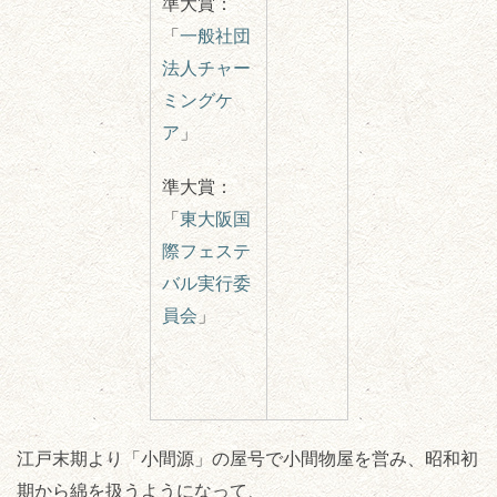
準大賞：
「
一般社団
法人チャー
ミングケ
ア
」
準大賞：
「
東大阪国
際フェステ
バル実行委
員会
」
江戸末期より「小間源」の屋号で小間物屋を営み、昭和初
期から綿を扱うようになって、