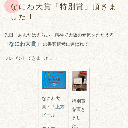
なにわ大賞「特別賞」頂きま
した！
先日「あんたはえらい」精神で大阪の元気をたたえる
」
なにわ大賞
「
の書類選考に選ばれて
プレゼンしてきました。
なにわ大
特別賞
賞：
「上方
を頂き
ビール」
まし
た。