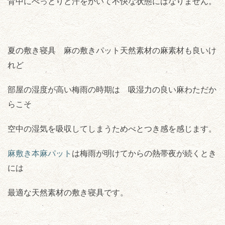
背中にべっとりと汗をかいて不快な状態にはなりません。
夏の敷き寝具 麻の敷きパット天然素材の麻素材も良いけ
れど
部屋の湿度が高い梅雨の時期は 吸湿力の良い麻わただか
らこそ
空中の湿気を吸収してしまうためべとつき感を感じます。
麻敷き本麻パット
は梅雨が明けてからの熱帯夜が続くとき
には
最適な天然素材の敷き寝具です。