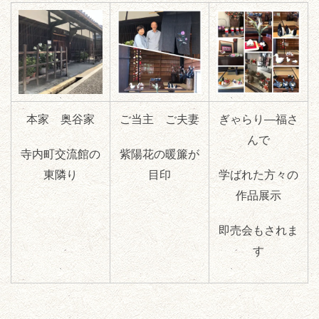
本家 奥谷家
ご当主 ご夫妻
ぎゃらり―福さ
んで
寺内町交流館の
紫陽花の暖簾が
東隣り
目印
学ばれた方々の
作品展示
即売会もされま
す