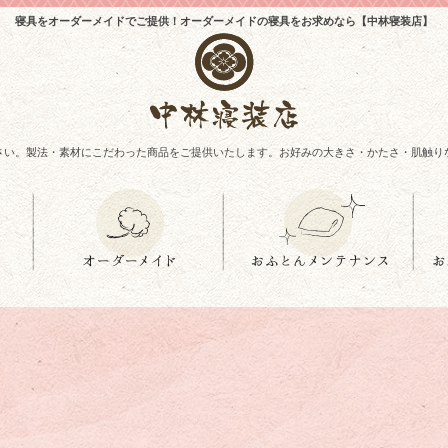
寝具をオーダーメイドでご提供！オーダーメイドの寝具をお求めなら【中林寝装店】
さい。製法・素材にこだわった商品をご提供いたします。お好みの大きさ・かたさ・肌触り