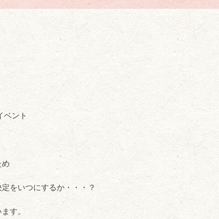
み
イベント
ト
ため
決定をいつにするか・・・？
います。