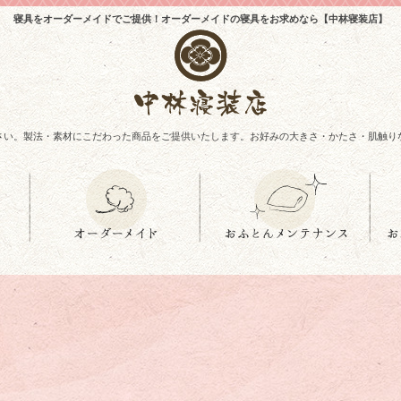
寝具をオーダーメイドでご提供！オーダーメイドの寝具をお求めなら【中林寝装店】
さい。製法・素材にこだわった商品をご提供いたします。お好みの大きさ・かたさ・肌触り