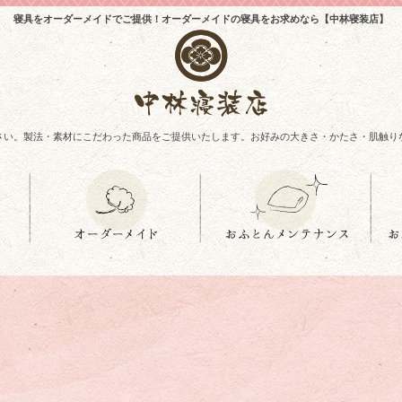
寝具をオーダーメイドでご提供！オーダーメイドの寝具をお求めなら【中林寝装店】
さい。製法・素材にこだわった商品をご提供いたします。お好みの大きさ・かたさ・肌触り