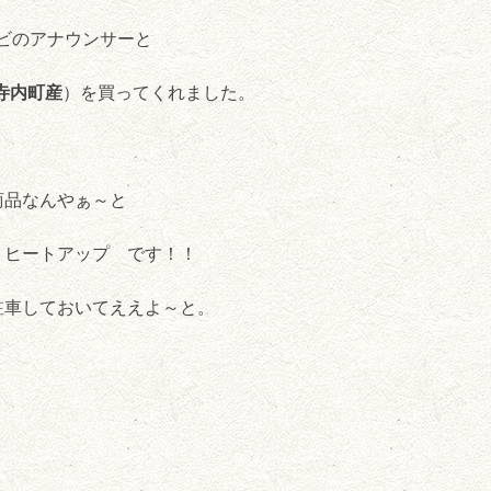
レビのアナウンサーと
寺内町産
）を買ってくれました。
商品なんやぁ～と
 ヒートアップ です！！
駐車しておいてええよ～と。