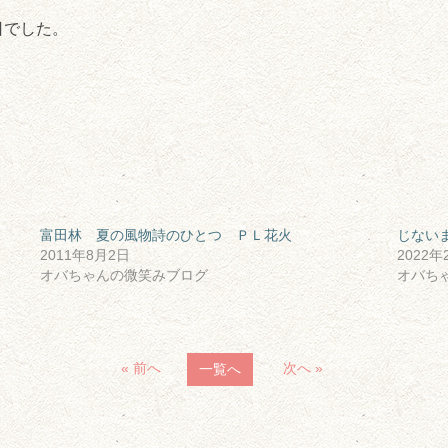
日でした。
富田林 夏の風物詩のひとつ ＰＬ花火
じない
2011年8月2日
2022年
オバちゃんの微笑みブログ
オバち
« 前へ
次へ »
一覧へ