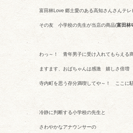
富田林Love 郷土愛のある高知さんさんテ
その友 小学校の先生が当店の商品(
富田林
わっ～！ 青年男子に受け入れてもらえる
ますます、おばちゃんは感激 嬉しさ倍増
寺内町を思う存分満喫してや～！ ここに
冷静に判断する小学校の先生と
さわやかなアナウンサーの