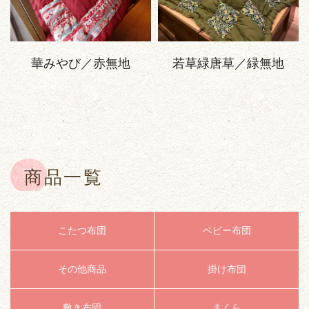
華みやび／赤無地
若草緑唐草／緑無地
商品一覧
こたつ布団
ベビー布団
その他商品
掛け布団
敷き布団
まくら