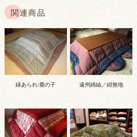
関連商品
緑あられ/鹿の子
遠州綿紬／紺無地