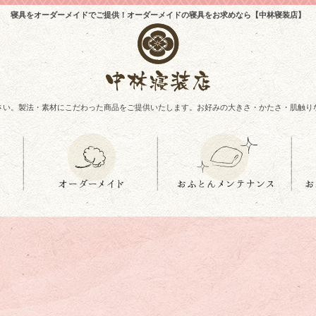
寝具をオーダーメイドでご提供！オーダーメイドの寝具をお求めなら【中林寝装店】
さい。製法・素材にこだわった商品をご提供いたします。お好みの大きさ・かたさ・肌触り