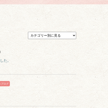
例
した。
みブログ