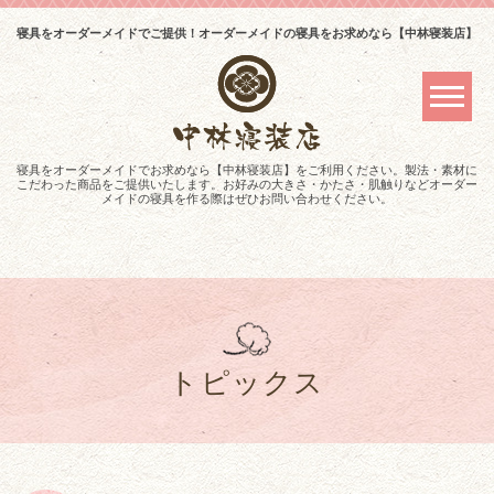
寝具をオーダーメイドでご提供！オーダーメイドの寝具をお求めなら【中林寝装店】
寝具をオーダーメイドでお求めなら【中林寝装店】をご利用ください。製法・素材に
こだわった商品をご提供いたします。お好みの大きさ・かたさ・肌触りなどオーダー
メイドの寝具を作る際はぜひお問い合わせください。
トピックス