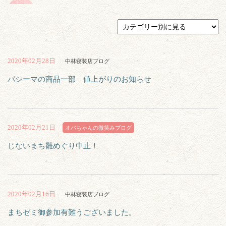
2020年02月28日
中林寝装店ブログ
パシーマの商品一部 値上がりのお知らせ
2020年02月21日
オバちゃんの微笑みブログ
じないまち雛めぐり中止！
2020年02月16日
中林寝装店ブログ
まちゼミ御参加有難うございました。