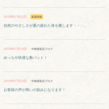
2018年07月22日
新着情報
自然のやさしさが夏の疲れた体を癒します・・・。
2018年07月18日
中林寝装店ブログ
めっちや快適な敷パット！
2018年07月10日
中林寝装店ブログ
お客様の声が商いの励みになります！